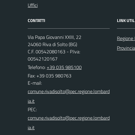
Uffici
CONTATTI
LINK UTIL
Via Papa Giovanni XXIII, 22
Regione 
24060 Riva di Solto (BG)
Provinci
C.F. 00542080163 - P.Iva:
00542120167
Telefono:
+39 035 985100
Fax: +39 035 980763
E-mail:
PEC: