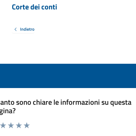
Corte dei conti
Indietro
anto sono chiare le informazioni su questa
gina?
a da 1 a 5 stelle la pagina
ta 1 stelle su 5
Valuta 2 stelle su 5
Valuta 3 stelle su 5
Valuta 4 stelle su 5
Valuta 5 stelle su 5