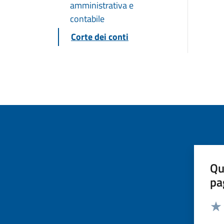
amministrativa e
contabile
Corte dei conti
Qu
pa
Valut
Valu