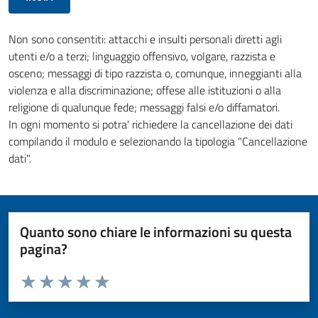
Non sono consentiti: attacchi e insulti personali diretti agli
utenti e/o a terzi; linguaggio offensivo, volgare, razzista e
osceno; messaggi di tipo razzista o, comunque, inneggianti alla
violenza e alla discriminazione; offese alle istituzioni o alla
religione di qualunque fede; messaggi falsi e/o diffamatori.
In ogni momento si potra' richiedere la cancellazione dei dati
compilando il modulo e selezionando la tipologia "Cancellazione
dati".
Quanto sono chiare le informazioni su questa
pagina?
Valuta da 1 a 5 stelle la pagina
Valuta 1 stelle su 5
Valuta 2 stelle su 5
Valuta 3 stelle su 5
Valuta 4 stelle su 5
Valuta 5 stelle su 5