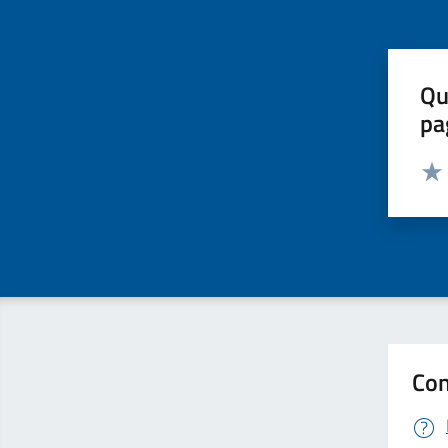
Qu
pa
Valut
Valu
Con