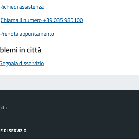
Richiedi assistenza
Chiama il numero +39 035 985100
Prenota appuntamento
blemi in città
Segnala disservizio
olto
E DI SERVIZIO