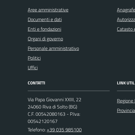
Aree amministrative
Anagrafe 
Documenti e dati
Autorizza
Enti e fondazioni
Catasto e
Organi di governo
Personale amministrativo
Politici
Uffici
CONTATTI
LINK UTIL
Via Papa Giovanni XXIII, 22
Regione 
24060 Riva di Solto (BG)
Provinci
C.F. 00542080163 - P.Iva:
00542120167
Telefono:
+39 035 985100