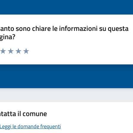
anto sono chiare le informazioni su questa
gina?
a da 1 a 5 stelle la pagina
ta 1 stelle su 5
Valuta 2 stelle su 5
Valuta 3 stelle su 5
Valuta 4 stelle su 5
Valuta 5 stelle su 5
tatta il comune
Leggi le domande frequenti