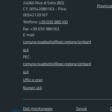
24060 Riva di Solto (BG)
Provinci
C.F. 00542080163 - P.Iva:
00542120167
Telefono:
+39 035 985100
Fax: +39 035 980763
E-mail:
PEC:
Uffici e orari
Numeri utili
Dati monitoraggio
Servizi
C