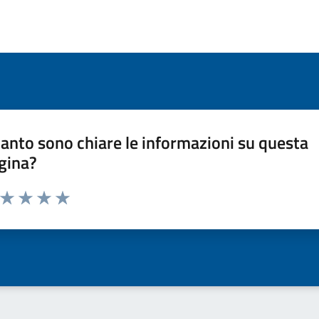
anto sono chiare le informazioni su questa
gina?
a da 1 a 5 stelle la pagina
ta 1 stelle su 5
Valuta 2 stelle su 5
Valuta 3 stelle su 5
Valuta 4 stelle su 5
Valuta 5 stelle su 5