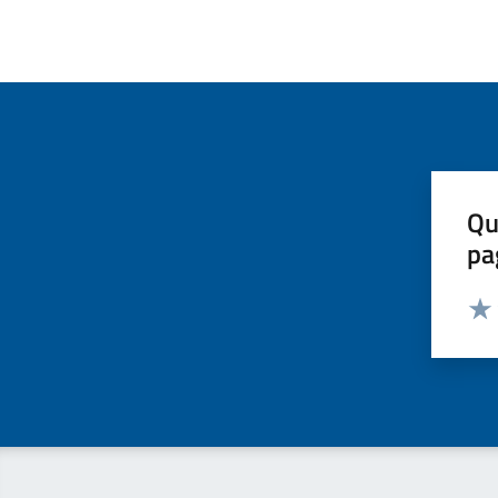
Qu
pa
Valut
Valu