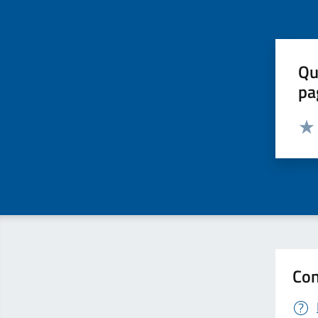
Qu
pa
Valut
Valu
Con