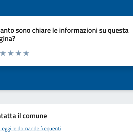
anto sono chiare le informazioni su questa
gina?
a da 1 a 5 stelle la pagina
ta 1 stelle su 5
Valuta 2 stelle su 5
Valuta 3 stelle su 5
Valuta 4 stelle su 5
Valuta 5 stelle su 5
tatta il comune
Leggi le domande frequenti