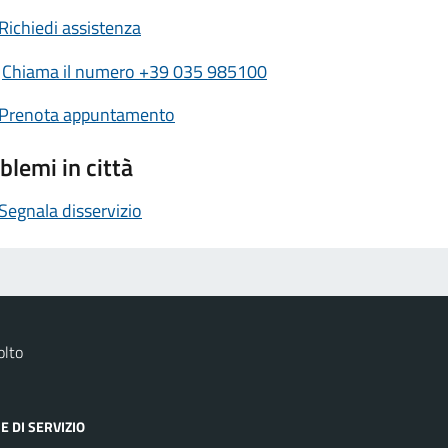
Richiedi assistenza
Chiama il numero +39 035 985100
Prenota appuntamento
blemi in città
Segnala disservizio
olto
E DI SERVIZIO