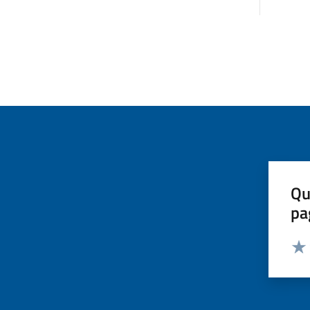
Qu
pa
Valut
Valu