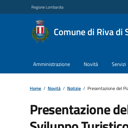
Regione Lombardia
Comune di Riva di 
Amministrazione
Novità
Servizi
Home
/
Novità
/
Notizie
/
Presentazione del Pia
Presentazione de
Sviluppo Turistico 