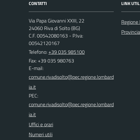
CONTATTI
LINK UTIL
Via Papa Giovanni XXIII, 22
Regione 
24060 Riva di Solto (BG)
Provinci
C.F. 00542080163 - P.Iva:
00542120167
Telefono:
+39 035 985100
Fax: +39 035 980763
E-mail:
PEC:
Uffici e orari
Numeri utili