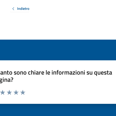
Indietro
anto sono chiare le informazioni su questa
gina?
a da 1 a 5 stelle la pagina
ta 1 stelle su 5
Valuta 2 stelle su 5
Valuta 3 stelle su 5
Valuta 4 stelle su 5
Valuta 5 stelle su 5