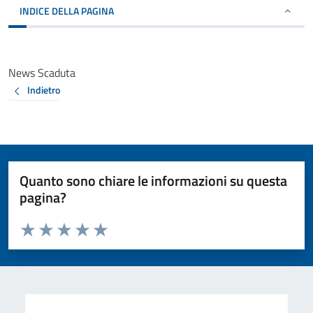
INDICE DELLA PAGINA
News Scaduta
Indietro
Quanto sono chiare le informazioni su questa
pagina?
Valuta da 1 a 5 stelle la pagina
Valuta 1 stelle su 5
Valuta 2 stelle su 5
Valuta 3 stelle su 5
Valuta 4 stelle su 5
Valuta 5 stelle su 5