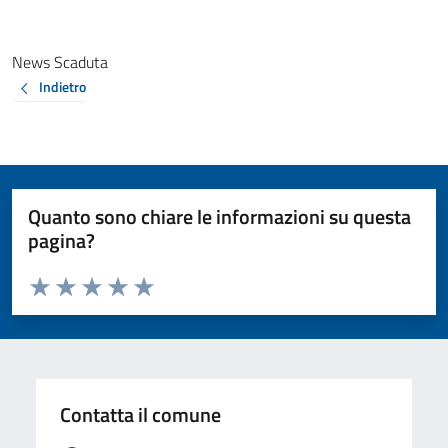
News Scaduta
Indietro
Quanto sono chiare le informazioni su questa
pagina?
Valuta da 1 a 5 stelle la pagina
Valuta 1 stelle su 5
Valuta 2 stelle su 5
Valuta 3 stelle su 5
Valuta 4 stelle su 5
Valuta 5 stelle su 5
Contatta il comune