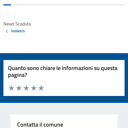
News Scaduta
Indietro
Quanto sono chiare le informazioni su questa
pagina?
Valuta da 1 a 5 stelle la pagina
Valuta 1 stelle su 5
Valuta 2 stelle su 5
Valuta 3 stelle su 5
Valuta 4 stelle su 5
Valuta 5 stelle su 5
Contatta il comune