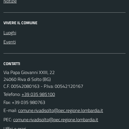
Notizie
VIVERE IL COMUNE
Luoghi
Eventi
CONTATTI
Via Papa Giovanni XXIII, 22
24060 Riva di Solto (BG)
C.F. 00542080163 - P.Iva: 00542120167
Telefono:
+39 035 985100
Fax: +39 035 980763
E-mail:
PEC:
Uffici e orari