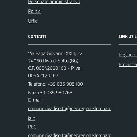
Personale amministrativo
Politici
Uffici
CONTATTI
LINK UTIL
Via Papa Giovanni XXIII, 22
Regione 
24060 Riva di Solto (BG)
Provinci
C.F. 00542080163 - P.Iva:
00542120167
Telefono:
+39 035 985100
Fax: +39 035 980763
E-mail:
PEC: