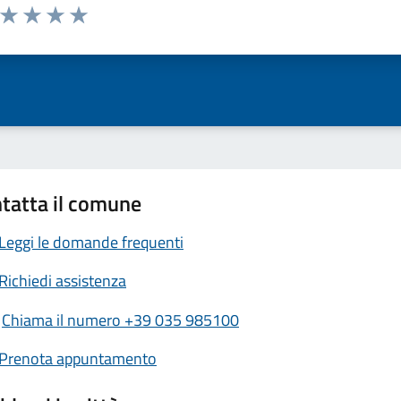
a da 1 a 5 stelle la pagina
ta 1 stelle su 5
Valuta 2 stelle su 5
Valuta 3 stelle su 5
Valuta 4 stelle su 5
Valuta 5 stelle su 5
tatta il comune
Leggi le domande frequenti
Richiedi assistenza
Chiama il numero +39 035 985100
Prenota appuntamento