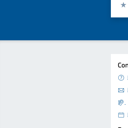
Valut
Valu
Con