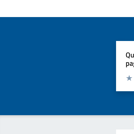
Qu
pa
Valut
Valu