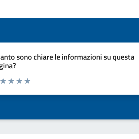
anto sono chiare le informazioni su questa
gina?
a da 1 a 5 stelle la pagina
ta 1 stelle su 5
Valuta 2 stelle su 5
Valuta 3 stelle su 5
Valuta 4 stelle su 5
Valuta 5 stelle su 5